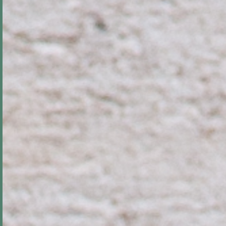
L’Atelier Volante
è un progetto che fonde
insieme
artigianato
,
sostenibilità
e
illustrazione.
Nasce dalla convinzione che, in un mondo sempre più veloce e
usa e getta, la
cura per il dettaglio
e la
lentezza
siano valori da
riscoprire il più possibile.
L’Atelier è lo
spazio
in cui la
cartapesta tradizionale
veneziana
si intreccia con la ricerca di un linguaggio che,
senza snaturare materiali e processi, sappia dialogare con il
mondo che cambia.
Il risultato?
Sculture in cartapesta
immerse in un universo un
po’ fiabesco, nato dalle
illustrazioni oniriche di Sofia
.
Accanto al laboratorio prende forma anche una
piccola libreria
indipendente
, dedicata all’
illustrazione, all’infanzia, all’editoria
indipendente e ai libri d’artista
.
Uno spazio pensato per nutrire l’immaginazione, accogliere
storie che resistono al tempo e creare connessioni tra chi ama
i libri come oggetti vivi, da scoprire e custodire.